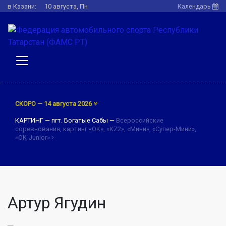
в Казани:
10 августа, Пн
Календарь
СКОРО — 14 августа 2026
КАРТИНГ — пгт. Богатые Сабы —
Всероссийские
соревнования, картинг «OK», «KZ2», «Мини», «Супер-Мини»,
«OK-Junior»
Артур Ягудин